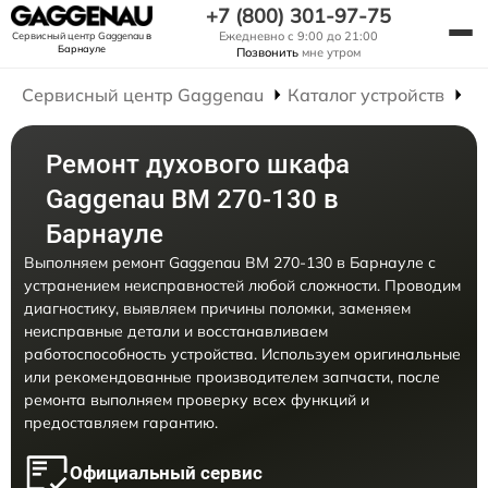
+7 (800) 301-97-75
Ежедневно с 9:00 до 21:00
Сервисный центр Gaggenau
в
Барнауле
Позвонить
мне утром
Сервисный центр Gaggenau
Каталог устройств
Р
Ремонт духового шкафа
Gaggenau BM 270-130 в
Барнауле
Выполняем ремонт Gaggenau BM 270-130 в Барнауле с
устранением неисправностей любой сложности. Проводим
диагностику, выявляем причины поломки, заменяем
неисправные детали и восстанавливаем
работоспособность устройства. Используем оригинальные
или рекомендованные производителем запчасти, после
ремонта выполняем проверку всех функций и
предоставляем гарантию.
Официальный сервис