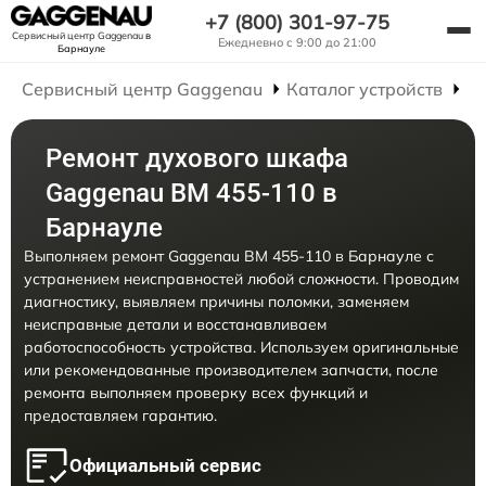
+7 (800) 301-97-75
Сервисный центр Gaggenau
в
Ежедневно с 9:00 до 21:00
Барнауле
Сервисный центр Gaggenau
Каталог устройств
Р
Ремонт духового шкафа
Gaggenau BM 455-110 в
Барнауле
Выполняем ремонт Gaggenau BM 455-110 в Барнауле с
устранением неисправностей любой сложности. Проводим
диагностику, выявляем причины поломки, заменяем
неисправные детали и восстанавливаем
работоспособность устройства. Используем оригинальные
или рекомендованные производителем запчасти, после
ремонта выполняем проверку всех функций и
предоставляем гарантию.
Официальный сервис