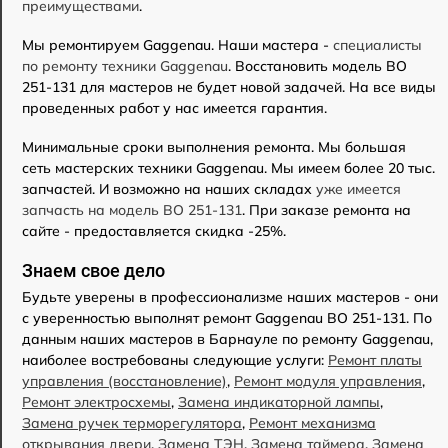
преимуществами
.
Мы ремонтируем Gaggenau. Наши мастера -
специалисты
по ремонту техники Gaggenau
. Восстановить модель BO
251-131 для мастеров не будет новой задачей. На все виды
проведенных работ у нас имеется гарантия.
Минимальные сроки выполнения ремонта. Мы большая
сеть мастерских техники Gaggenau. Мы имеем более 20 тыс.
запчастей. И возможно на наших складах
уже имеется
запчасть на модель BO 251-131
. При заказе ремонта на
сайте - предоставляется скидка -25%.
Знаем свое дело
Будьте уверены в профессионализме наших мастеров - они
с уверенностью выполнят ремонт Gaggenau BO 251-131. По
данным наших мастеров в Барнауле по ремонту Gaggenau,
наиболее востребованы следующие услуги:
Ремонт платы
управления (восстановление)
,
Ремонт модуля управления
,
Ремонт электросхемы
,
Замена индикаторной лампы
,
Замена ручек терморегулятора
,
Ремонт механизма
открывания двери
,
Замена ТЭН
,
Замена таймера
,
Замена