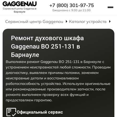
+7 (800) 301-97-75
Сервисный центр Gaggenau
в
Ежедневно с 9:00 до 21:00
Барнауле
Сервисный центр Gaggenau
Каталог устройств
Р
Ремонт духового шкафа
Gaggenau BO 251-131 в
Барнауле
Выполняем ремонт Gaggenau BO 251-131 в Барнауле с
устранением неисправностей любой сложности. Проводим
диагностику, выявляем причины поломки, заменяем
неисправные детали и восстанавливаем
работоспособность устройства. Используем оригинальные
или рекомендованные производителем запчасти, после
ремонта выполняем проверку всех функций и
предоставляем гарантию.
Официальный сервис