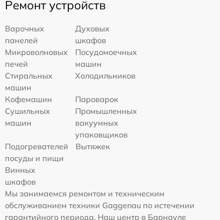
Ремонт устройств
Варочных
Духовых
панелей
шкафов
Микроволновых
Посудомоечных
печей
машин
Стиральных
Холодильников
машин
Кофемашин
Пароварок
Сушильных
Промышленных
машин
вакуумных
упаковщиков
Подогревателей
Вытяжек
посуды и пищи
Винных
шкафов
Мы занимаемся ремонтом и техническим
обслуживанием техники Gaggenau по истечении
гарантийного периода. Наш центр в Барнауле