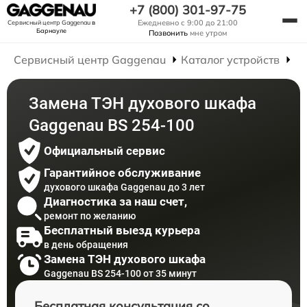
+7 (800) 301-97-75
Ежедневно с 9:00 до 21:00
Сервисный центр Gaggenau
в
Барнауле
Позвонить
мне утром
Сервисный центр Gaggenau
Каталог устройств
Р
Замена ТЭН духового шкафа
Gaggenau BS 254-100
Официальный сервис
Гарантийное обслуживание
духового шкафа Gaggenau до 3 лет
Диагностика за наш счет,
ремонт по желанию
Бесплатный выезд курьера
в день обращения
Замена ТЭН духового шкафа
Gaggenau BS 254-100 от 35 минут
Бесплатная консультация со