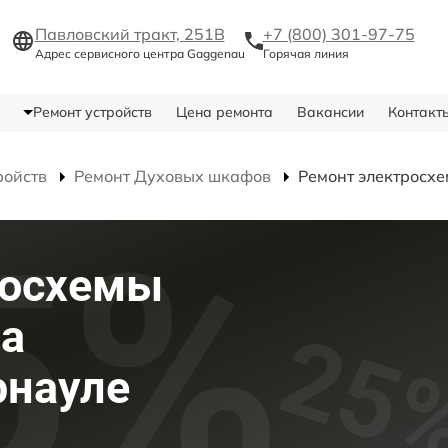
Павловский тракт, 251В
+7 (800) 301-97-75
Адрес сервисного центра Gaggenau
Горячая линия
Ремонт устройств
Цена ремонта
Вакансии
Контакт
ройств
Ремонт Духовых шкафов
Ремонт электросх
росхемы
фа
рнауле