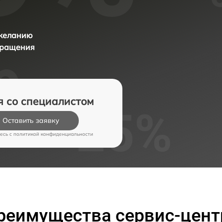
 желанию
бращения
я со специалистом
Оставить заявку
есь c
политикой конфиденциальности
реимущества сервис-цент