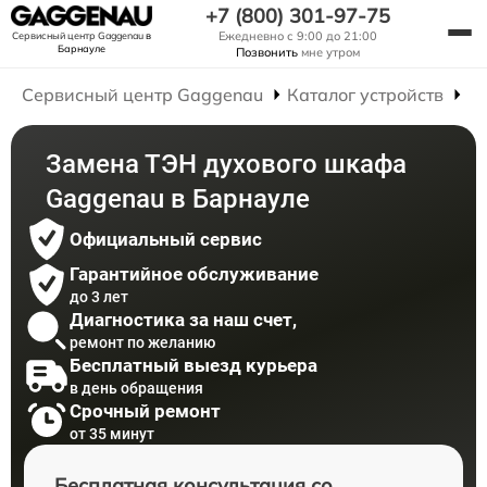
+7 (800) 301-97-75
Ежедневно с 9:00 до 21:00
Сервисный центр Gaggenau
в
Барнауле
Позвонить
мне утром
Сервисный центр Gaggenau
Каталог устройств
Р
Замена ТЭН духового шкафа
Gaggenau в Барнауле
Официальный сервис
Гарантийное обслуживание
до 3 лет
Диагностика за наш счет,
ремонт по желанию
Бесплатный выезд курьера
в день обращения
Срочный ремонт
от 35 минут
Бесплатная консультация со