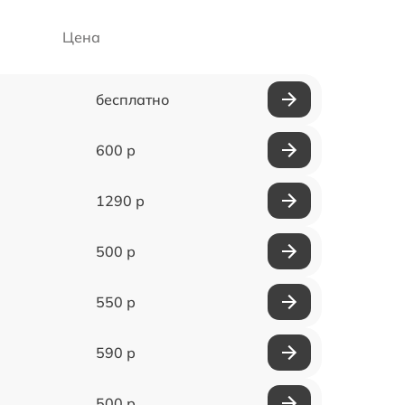
Цена
бесплатно
600 р
1290 р
500 р
550 р
590 р
500 р