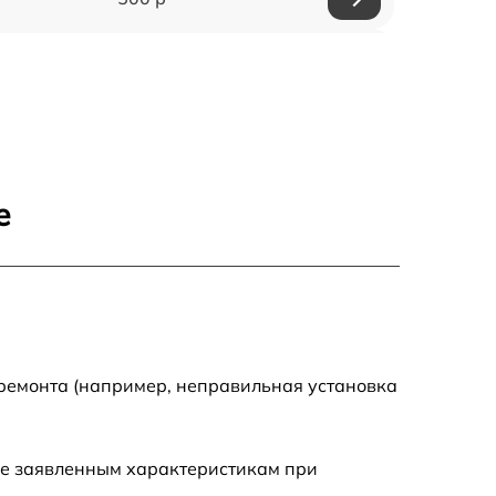
650 р
500 р
650 р
е
710 р
590 р
650 р
 ремонта (например, неправильная установка
800 р
ие заявленным характеристикам при
450 р