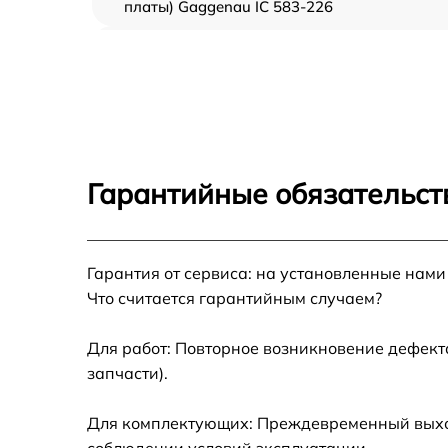
платы) Gaggenau IC 583-226
Ремонт/замена датчика температуры
Gaggenau IC 583-226
Замена термостата Gaggenau IC 583-226
Замена усилителей Gaggenau IC 583-226
Гарантийные обязательст
Замена таймера Gaggenau IC 583-226
Гарантия от сервиса: на установленные нами
Замена электросхемы Gaggenau IC 583-226
Что считается гарантийным случаем?
Ремонт испарителя Gaggenau IC 583-226
Для работ: Повторное возникновение дефект
запчасти).
Устранение засора трубопровода Gaggena
IC 583-226
Для комплектующих: Преждевременный выход 
Ремонт датчика морозильного отделения
соблюдении условий эксплуатации.