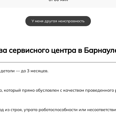
от 60 мин
У меня другая неисправность
от 60 мин
от 60 мин
ва сервисного центра в Барнаул
от 60 мин
 детали — до 3 месяцев.
от 60 мин
от 60 мин
а, который прямо обусловлен с качеством проведенного
u
от 60 мин
из строя, утрата работоспособности или несоответств
от 60 мин