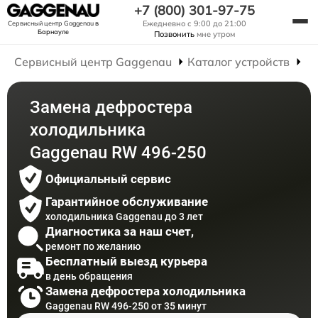
+7 (800) 301-97-75
Ежедневно с 9:00 до 21:00
Сервисный центр Gaggenau
в
Барнауле
Позвонить
мне утром
Сервисный центр Gaggenau
Каталог устройств
Р
Замена дефростера
холодильника
Gaggenau RW 496-250
Официальный сервис
Гарантийное обслуживание
холодильника Gaggenau до 3 лет
Диагностика за наш счет,
ремонт по желанию
Бесплатный выезд курьера
в день обращения
Замена дефростера холодильника
Gaggenau RW 496-250 от 35 минут