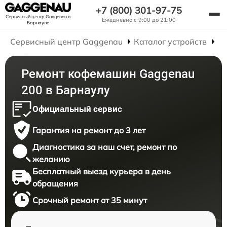
+7 (800) 301-97-75
Сервисный центр Gaggenau
в
Ежедневно с 9:00 до 21:00
Барнауле
Сервисный центр Gaggenau
Каталог устройств
Р
Ремонт кофемашин Gaggenau
200 в Барнаулу
Официальный сервис
Гарантия на ремонт до 3 лет
Диагностика за наш счет, ремонт по
желанию
Бесплатный выезд курьера в день
обращения
Срочный ремонт от 35 минут