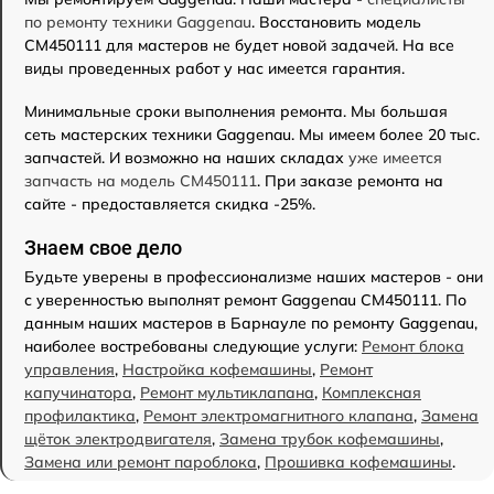
по ремонту техники Gaggenau
. Восстановить модель
CM450111 для мастеров не будет новой задачей. На все
виды проведенных работ у нас имеется гарантия.
Минимальные сроки выполнения ремонта. Мы большая
сеть мастерских техники Gaggenau. Мы имеем более 20 тыс.
запчастей. И возможно на наших складах
уже имеется
запчасть на модель CM450111
. При заказе ремонта на
сайте - предоставляется скидка -25%.
Знаем свое дело
Будьте уверены в профессионализме наших мастеров - они
с уверенностью выполнят ремонт Gaggenau CM450111. По
данным наших мастеров в Барнауле по ремонту Gaggenau,
наиболее востребованы следующие услуги:
Ремонт блока
управления
,
Настройка кофемашины
,
Ремонт
капучинатора
,
Ремонт мультиклапана
,
Комплексная
профилактика
,
Ремонт электромагнитного клапана
,
Замена
щёток электродвигателя
,
Замена трубок кофемашины
,
Замена или ремонт пароблока
,
Прошивка кофемашины
.