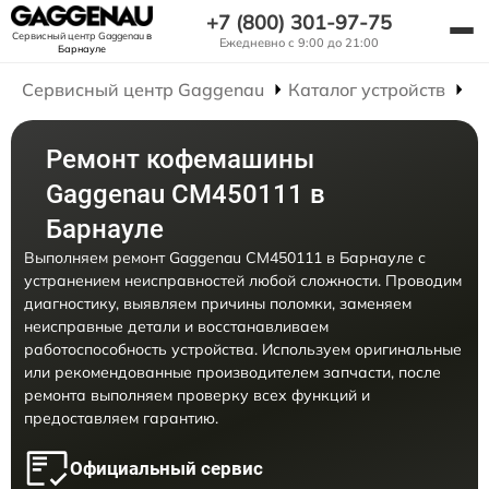
+7 (800) 301-97-75
Сервисный центр Gaggenau
в
Ежедневно с 9:00 до 21:00
Барнауле
Сервисный центр Gaggenau
Каталог устройств
Р
Ремонт кофемашины
Gaggenau CM450111 в
Барнауле
Выполняем ремонт Gaggenau CM450111 в Барнауле с
устранением неисправностей любой сложности. Проводим
диагностику, выявляем причины поломки, заменяем
неисправные детали и восстанавливаем
работоспособность устройства. Используем оригинальные
или рекомендованные производителем запчасти, после
ремонта выполняем проверку всех функций и
предоставляем гарантию.
Официальный сервис