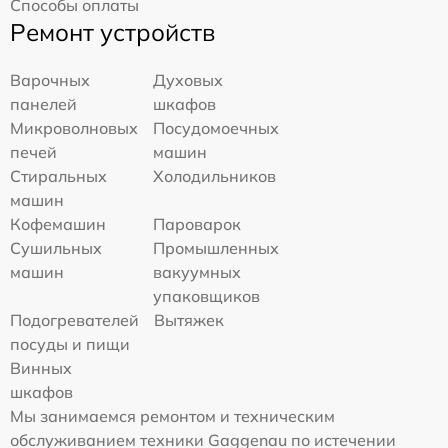
Способы оплаты
Ремонт устройств
Варочных
Духовых
панелей
шкафов
Микроволновых
Посудомоечных
печей
машин
Стиральных
Холодильников
машин
Кофемашин
Пароварок
Сушильных
Промышленных
машин
вакуумных
упаковщиков
Подогревателей
Вытяжек
посуды и пищи
Винных
шкафов
Мы занимаемся ремонтом и техническим
обслуживанием техники Gaggenau по истечении