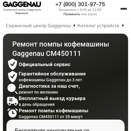
+7 (800) 301-97-75
Ежедневно с 9:00 до 21:00
Сервисный центр Gaggenau
в
Барнауле
Позвонить
мне утром
Сервисный центр Gaggenau
Каталог устройств
Р
Ремонт помпы кофемашины
Gaggenau CM450111
Официальный сервис
Гарантийное обслуживание
кофемашины Gaggenau до 3 лет
Диагностика за наш счет,
ремонт по желанию
Бесплатный выезд курьера
в день обращения
Ремонт помпы кофемашины
Gaggenau CM450111 от 35 минут
Бесплатная консультация со