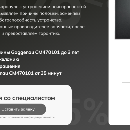
арнауле с устранением неисправностей
выявляем причины поломки, заменяем
ботоспособность устройства.
анные производителем запчасти, после
 и предоставляем гарантию.
ины Gaggenau CM470101 до 3 лет
 желанию
бращения
au CM470101 от 35 минут
я со специалистом
Оставить заявку
есь c
политикой конфиденциальности