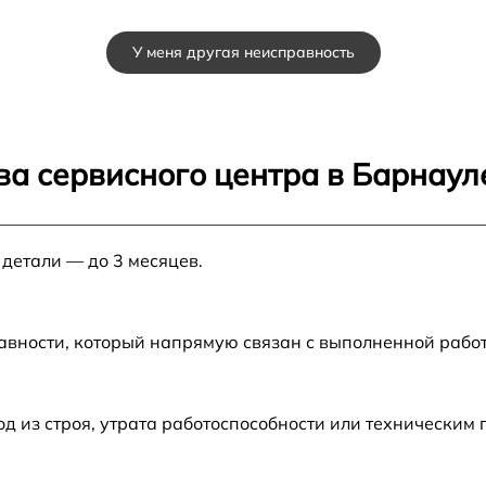
от 40 мин
У меня другая неисправность
от 30 мин
от 30 мин
ва сервисного центра в Барнаул
от 40 мин
 детали — до 3 месяцев.
от 20 мин
от 40 мин
авности, который напрямую связан с выполненной рабо
от 50 мин
 из строя, утрата работоспособности или техническим
от 20 мин