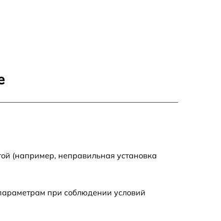
600 р
580 р
570 р
е
970 р
790 р
590 р
той (например, неправильная установка
880 р
 параметрам при соблюдении условий
560 р