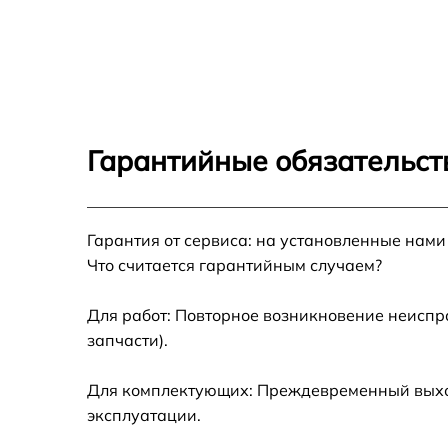
Ремонт гидросистемы Gaggenau CM470101
Ремонт двигателя кофемолки Gaggenau
CM470101
Замена термостата Gaggenau CM470101
Гарантийные обязательст
Ремонт ЦЗУ Gaggenau CM470101
Гарантия от сервиса: на установленные нами
Замена фильтров Gaggenau CM470101
Что считается гарантийным случаем?
Замена ТЭНа Gaggenau CM470101
Для работ: Повторное возникновение неиспр
запчасти).
Ремонт платы управления Gaggenau
CM470101
Для комплектующих: Преждевременный выход
Чистка от кофейных масел Gaggenau
эксплуатации.
CM470101