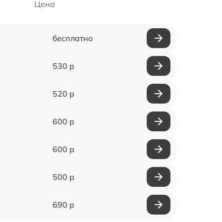
Цена
бесплатно
530 р
520 р
600 р
600 р
500 р
690 р