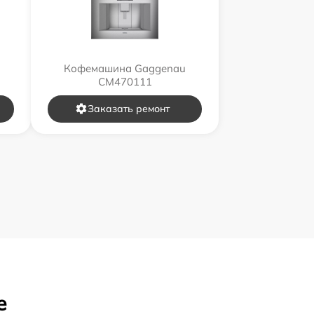
Кофемашина Gaggenau
CM470111
Заказать ремонт
е