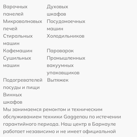
Варочных
Духовых
панелей
шкафов
Микроволновых
Посудомоечных
печей
машин
Стиральных
Холодильников
машин
Кофемашин
Пароварок
Сушильных
Промышленных
машин
вакуумных
упаковщиков
Подогревателей
Вытяжек
посуды и пищи
Винных
шкафов
Мы занимаемся ремонтом и техническим
обслуживанием техники Gaggenau по истечении
гарантийного периода. Наш центр в Барнауле
работает независимо и не имеет официальной