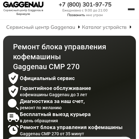
+7 (800) 301-97-75
Ежедневно с 9:00 до 21:00
Сервисный центр Gaggenau
в
Барнауле
Позвонить
мне утром
Сервисный центр Gaggenau
Каталог устройств
Р
Ремонт блока управления
кофемашины
Gaggenau CMP 270
Официальный сервис
Гарантийное обслуживание
кофемашины Gaggenau до 3 лет
Диагностика за наш счет,
ремонт по желанию
Бесплатный выезд курьера
в день обращения
Ремонт блока управления кофемашины
Gaggenau CMP 270 от 35 минут