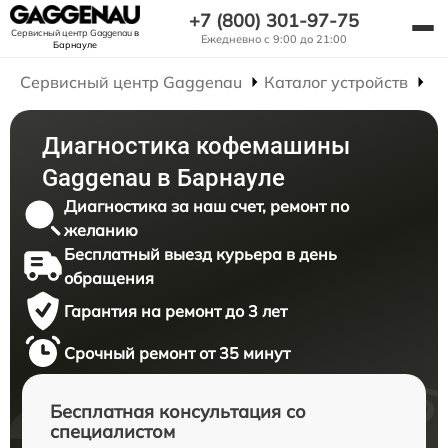
+7 (800) 301-97-75
Сервисный центр Gaggenau
в
Ежедневно с 9:00 до 21:00
Барнауле
Сервисный центр Gaggenau
Каталог устройств
Р
Диагностика кофемашины
Gaggenau в Барнауле
Диагностика за наш счет, ремонт по
желанию
Бесплатный выезд курьера в день
обращения
Гарантия на ремонт до 3 лет
Срочный ремонт от 35 минут
Бесплатная консультация со
специалистом