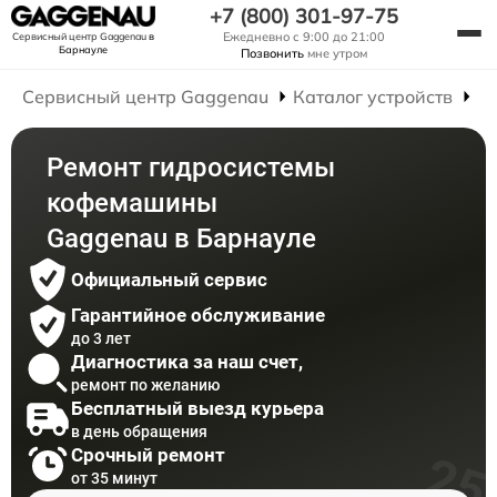
+7 (800) 301-97-75
Ежедневно с 9:00 до 21:00
Сервисный центр Gaggenau
в
Барнауле
Позвонить
мне утром
Сервисный центр Gaggenau
Каталог устройств
Р
Ремонт гидросистемы
кофемашины
Gaggenau в Барнауле
Официальный сервис
Гарантийное обслуживание
до 3 лет
Диагностика за наш счет,
ремонт по желанию
Бесплатный выезд курьера
в день обращения
Срочный ремонт
от 35 минут