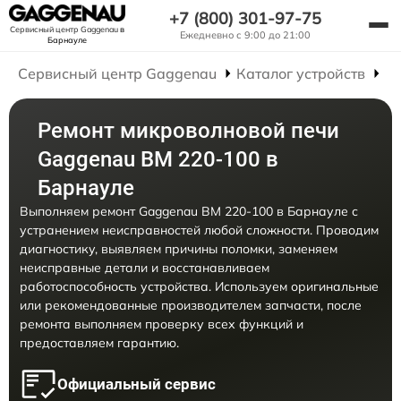
+7 (800) 301-97-75
Сервисный центр Gaggenau
в
Ежедневно с 9:00 до 21:00
Барнауле
Сервисный центр Gaggenau
Каталог устройств
Р
Ремонт микроволновой печи
Gaggenau BM 220-100 в
Барнауле
Выполняем ремонт Gaggenau BM 220-100 в Барнауле с
устранением неисправностей любой сложности. Проводим
диагностику, выявляем причины поломки, заменяем
неисправные детали и восстанавливаем
работоспособность устройства. Используем оригинальные
или рекомендованные производителем запчасти, после
ремонта выполняем проверку всех функций и
предоставляем гарантию.
Официальный сервис