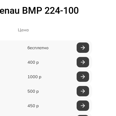
enau BMP 224-100
Цена
бесплатно
400 р
1000 р
500 р
450 р