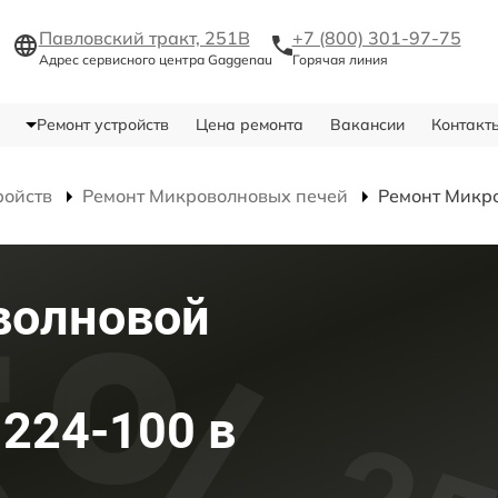
Павловский тракт, 251В
+7 (800) 301-97-75
Адрес сервисного центра Gaggenau
Горячая линия
Ремонт устройств
Цена ремонта
Вакансии
Контакт
ройств
Ремонт Микроволновых печей
Ремонт Микр
волновой
224-100 в