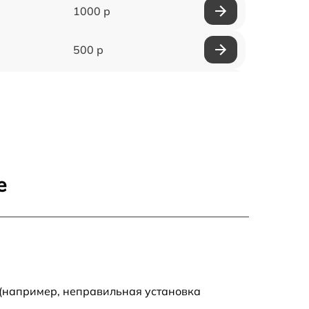
1000 р
500 р
500 р
450 р
500 р
е
500 р
500 р
500 р
 (например, неправильная установка