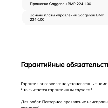
Прошивка Gaggenau BMP 224-100
Замена платы управления Gaggenau BMP
224-100
Ремонт платы управления (восстановление)
Gaggenau BMP 224-100
Замена датчиков Gaggenau BMP 224-100
Замена вентилятора Gaggenau BMP 224-10
Гарантийные обязательст
Ремонт магнетрона Gaggenau BMP 224-100
Гарантия от сервиса: на установленные нами
Ремонт волновода Gaggenau BMP 224-100
Что считается гарантийным случаем?
Ремонт переключателей режимов Gaggena
BMP 224-100
Для работ: Повторное проявление неисправн
запчасти).