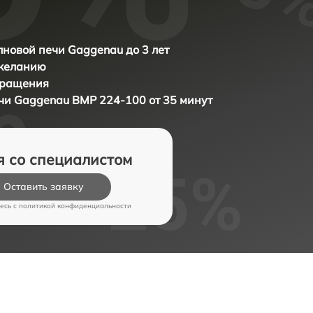
новой печи Gaggenau до 3 лет
 желанию
бращения
ечи
Gaggenau BMP 224-100 от 35 минут
я со специалистом
Оставить заявку
есь c
политикой конфиденциальности