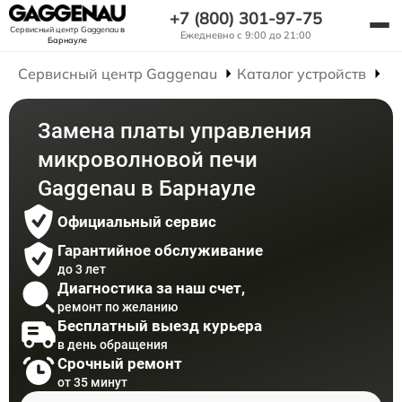
+7 (800) 301-97-75
Сервисный центр Gaggenau
в
Ежедневно с 9:00 до 21:00
Барнауле
Сервисный центр Gaggenau
Каталог устройств
Р
Замена платы управления
микроволновой печи
Gaggenau в Барнауле
Официальный сервис
Гарантийное обслуживание
до 3 лет
Диагностика за наш счет,
ремонт по желанию
Бесплатный выезд курьера
в день обращения
Срочный ремонт
от 35 минут