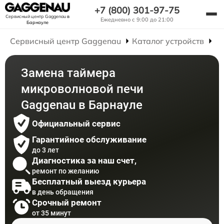
+7 (800) 301-97-75
Сервисный центр Gaggenau
в
Ежедневно с 9:00 до 21:00
Барнауле
Сервисный центр Gaggenau
Каталог устройств
Р
Замена таймера
микроволновой печи
Gaggenau в Барнауле
Официальный сервис
Гарантийное обслуживание
до 3 лет
Диагностика за наш счет,
ремонт по желанию
Бесплатный выезд курьера
в день обращения
Срочный ремонт
от 35 минут