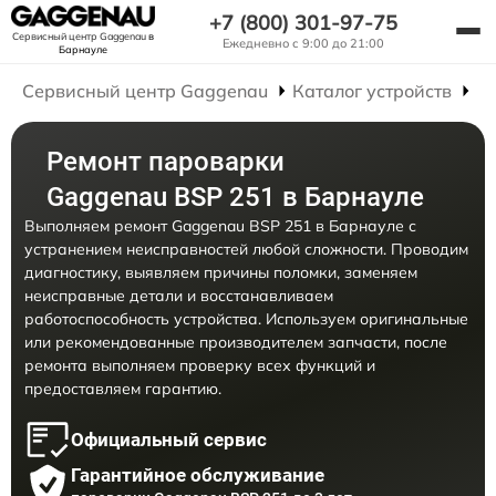
+7 (800) 301-97-75
Сервисный центр Gaggenau
в
Ежедневно с 9:00 до 21:00
Барнауле
Сервисный центр Gaggenau
Каталог устройств
Р
Ремонт пароварки
Gaggenau BSP 251 в Барнауле
Выполняем ремонт Gaggenau BSP 251 в Барнауле с
устранением неисправностей любой сложности. Проводим
диагностику, выявляем причины поломки, заменяем
неисправные детали и восстанавливаем
работоспособность устройства. Используем оригинальные
или рекомендованные производителем запчасти, после
ремонта выполняем проверку всех функций и
предоставляем гарантию.
Официальный сервис
Гарантийное обслуживание