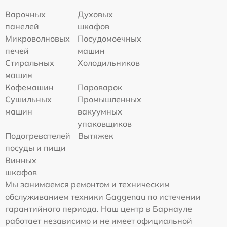
Варочных
Духовых
панелей
шкафов
Микроволновых
Посудомоечных
печей
машин
Стиральных
Холодильников
машин
Кофемашин
Пароварок
Сушильных
Промышленных
машин
вакуумных
упаковщиков
Подогревателей
Вытяжек
посуды и пищи
Винных
шкафов
Мы занимаемся ремонтом и техническим
обслуживанием техники Gaggenau по истечении
гарантийного периода. Наш центр в Барнауле
работает независимо и не имеет официальной