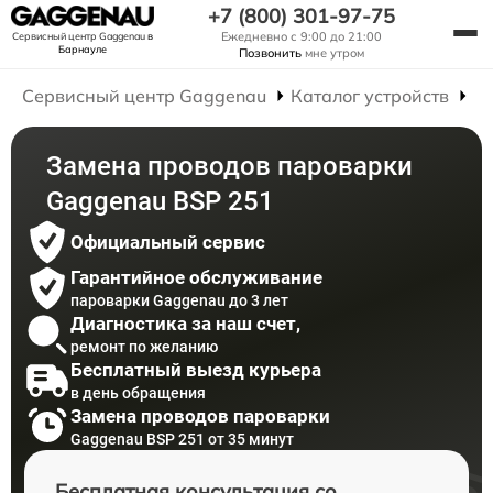
+7 (800) 301-97-75
Ежедневно с 9:00 до 21:00
Сервисный центр Gaggenau
в
Барнауле
Позвонить
мне утром
Сервисный центр Gaggenau
Каталог устройств
Р
Замена проводов пароварки
Gaggenau BSP 251
Официальный сервис
Гарантийное обслуживание
пароварки Gaggenau до 3 лет
Диагностика за наш счет,
ремонт по желанию
Бесплатный выезд курьера
в день обращения
Замена проводов пароварки
Gaggenau BSP 251 от 35 минут
Бесплатная консультация со