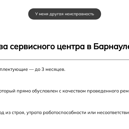
u
от 60 мин
У меня другая неисправность
от 60 мин
от 60 мин
ва сервисного центра в Барнаул
SP
от 60 мин
мплектующие — до 3 месяцев.
от 60 мин
от 60 мин
который прямо обусловлен с качеством проведенного ре
из строя, утрата работоспособности или несоответств