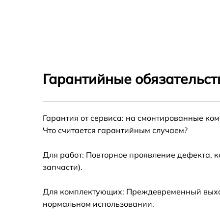
Восстановление системной платы Gaggena
BSP 261
Замена проводов Gaggenau BSP 261
Замена петлей Gaggenau BSP 261
Гарантийные обязательст
Замена поворотных клавишей Gaggenau B
261
Гарантия от сервиса: на смонтированные ко
Замена кнопок (1шт) Gaggenau BSP 261
Что считается гарантийным случаем?
Замена модуля управления Gaggenau BSP
261
Для работ: Повторное проявление дефекта, 
запчасти).
Для комплектующих: Преждевременный выход 
нормальном использовании.