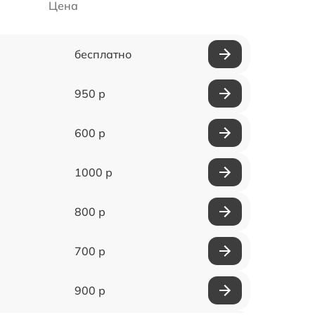
Цена
бесплатно
950 р
600 р
1000 р
800 р
700 р
900 р