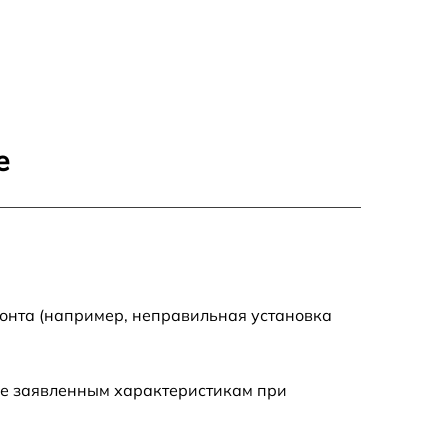
1000 р
600 р
700 р
е
600 р
700 р
900 р
монта (например, неправильная установка
ие заявленным характеристикам при