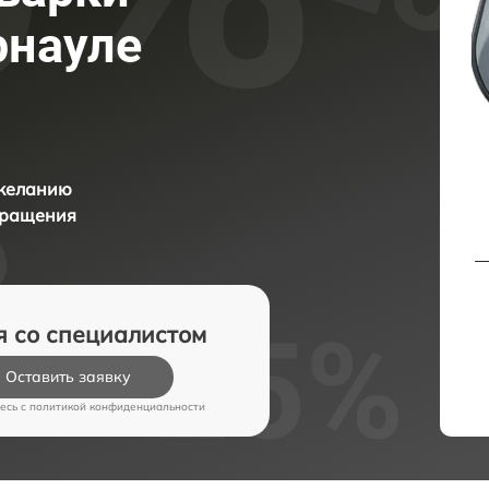
рнауле
 желанию
бращения
я со специалистом
Оставить заявку
есь c
политикой конфиденциальности