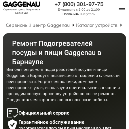
+7 (800) 301-97-75
Ежедневно с 9:00 до 21:00
Сервисный центр Gaggenau
в
Барнауле
Позвонить
мне утром
Сервисный центр Gaggenau
Каталог устройств
Р
Ремонт Подогревателей
посуды и пищи Gaggenau в
Барнауле
Выполняем ремонт подогревателей посуды и пищи
Gaggenau в Барнауле независимо от модели и сложности
неисправности. Устраняем поломки, заменяем
неисправные узлы, используем оригинальные запчасти и
проводим полную проверку устройства после ремонта.
Предоставляем гарантию на выполненные работы.
Официальный сервис
Гарантийное обслуживание
подогревателя посуды и пищ Gaggenau до 3 лет