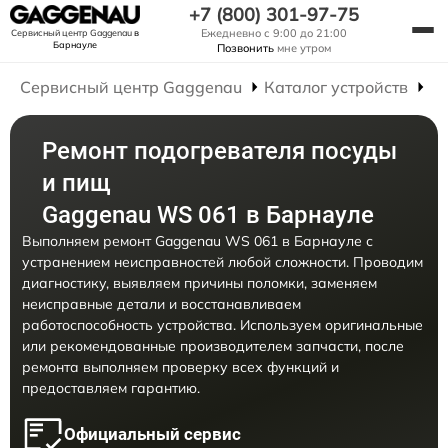
+7 (800) 301-97-75
Ежедневно с 9:00 до 21:00
Сервисный центр Gaggenau
в
Барнауле
Позвонить
мне утром
Сервисный центр Gaggenau
Каталог устройств
Р
Ремонт подогревателя посуды
и пищ
Gaggenau WS 061 в Барнауле
Выполняем ремонт Gaggenau WS 061 в Барнауле с
устранением неисправностей любой сложности. Проводим
диагностику, выявляем причины поломки, заменяем
неисправные детали и восстанавливаем
работоспособность устройства. Используем оригинальные
или рекомендованные производителем запчасти, после
ремонта выполняем проверку всех функций и
предоставляем гарантию.
Официальный сервис