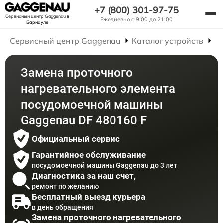
+7 (800) 301-97-75
Сервисный центр Gaggenau
в
Ежедневно с 9:00 до 21:00
Барнауле
Сервисный центр Gaggenau
Каталог устройств
Р
Замена проточного
нагревательного элемента
посудомоечной машины
Gaggenau DF 480160 F
Официальный сервис
Гарантийное обслуживание
посудомоечной машины Gaggenau до 3 лет
Диагностика за наш счет,
ремонт по желанию
Бесплатный выезд курьера
в день обращения
Замена проточного нагревательного