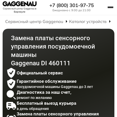
+7 (800) 301-97-75
Сервисный центр Gaggenau
в
Ежедневно с 9:00 до 21:00
Барнауле
Сервисный центр Gaggenau
Каталог устройств
Р
Замена платы сенсорного
управления посудомоечной
машины
Gaggenau DI 460111
Официальный сервис
Гарантийное обслуживание
посудомоечной машины Gaggenau до 3 лет
Диагностика за наш счет,
ремонт по желанию
Бесплатный выезд курьера
в день обращения
Замена платы сенсорного управления