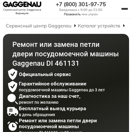
+7 (800) 301-97-75
Ежедневно с 9:00 до 21:00
Сервисный центр Gaggenau
в
Барнауле
Позвонить
мне утром
Сервисный центр Gaggenau
Каталог устройств
Р
Ремонт или замена петли
двери посудомоечной машины
Gaggenau DI 461131
Официальный сервис
Гарантийное обслуживание
посудомоечной машины Gaggenau до 3 лет
Диагностика за наш счет,
ремонт по желанию
Бесплатный выезд курьера
в день обращения
Ремонт или замена петли двери
посудомоечной машины