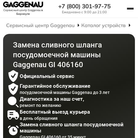
+7 (800) 301-97-75
Сервисный центр Gaggenau
в
Ежедневно с 9:00 до 21:00
Барнауле
Сервисный центр Gaggenau
Каталог устройств
Р
Замена сливного шланга
посудомоечной машины
Gaggenau GI 406160
Официальный сервис
Гарантийное обслуживание
посудомоечной машины Gaggenau до 3 лет
Диагностика за наш счет,
ремонт по желанию
Бесплатный выезд курьера
в день обращения
Замена сливного шланга посудомоечной
машины
Gaggenau GI 406160 от 35 минут