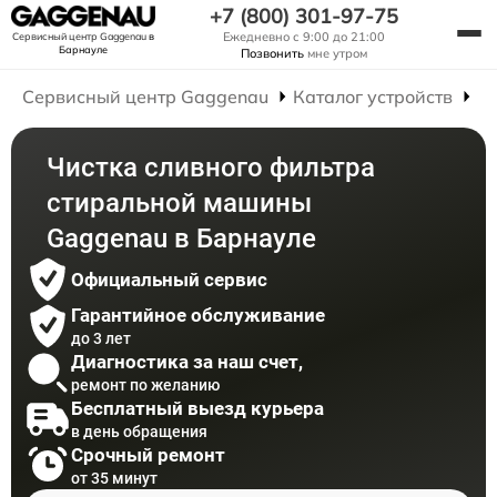
+7 (800) 301-97-75
Ежедневно с 9:00 до 21:00
Сервисный центр Gaggenau
в
Барнауле
Позвонить
мне утром
Сервисный центр Gaggenau
Каталог устройств
Р
Чистка сливного фильтра
стиральной машины
Gaggenau в Барнауле
Официальный сервис
Гарантийное обслуживание
до 3 лет
Диагностика за наш счет,
ремонт по желанию
Бесплатный выезд курьера
в день обращения
Срочный ремонт
от 35 минут