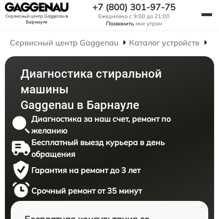
+7 (800) 301-97-75
Ежедневно с 9:00 до 21:00
Сервисный центр Gaggenau
в
Барнауле
Позвонить
мне утром
Сервисный центр Gaggenau
Каталог устройств
Р
Диагностика стиральной
машины
Gaggenau в Барнауле
Диагностика за наш счет, ремонт по
желанию
Бесплатный выезд курьера в день
обращения
Гарантия на ремонт до 3 лет
Срочный ремонт от 35 минут