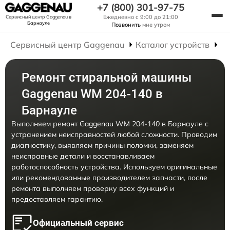
+7 (800) 301-97-75
Ежедневно с 9:00 до 21:00
Сервисный центр Gaggenau
в
Барнауле
Позвонить
мне утром
Сервисный центр Gaggenau
Каталог устройств
Р
Ремонт стиральной машины
Gaggenau WM 204-140 в
Барнауле
Выполняем ремонт Gaggenau WM 204-140 в Барнауле с
устранением неисправностей любой сложности. Проводим
диагностику, выявляем причины поломки, заменяем
неисправные детали и восстанавливаем
работоспособность устройства. Используем оригинальные
или рекомендованные производителем запчасти, после
ремонта выполняем проверку всех функций и
предоставляем гарантию.
Официальный сервис