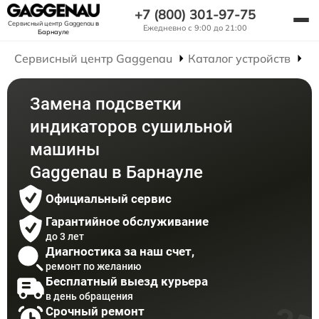
+7 (800) 301-97-75
Сервисный центр Gaggenau
в
Ежедневно с 9:00 до 21:00
Барнауле
Сервисный центр Gaggenau
Каталог устройств
Р
Замена подсветки
индикаторов сушильной
машины
Gaggenau в Барнауле
Официальный сервис
Гарантийное обслуживание
до 3 лет
Диагностика за наш счет,
ремонт по желанию
Бесплатный выезд курьера
в день обращения
Срочный ремонт