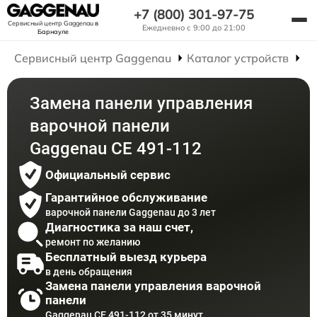
+7 (800) 301-97-75
Сервисный центр Gaggenau
в
Ежедневно с 9:00 до 21:00
Барнауле
Сервисный центр Gaggenau
Каталог устройств
Р
Замена панели управления
варочной панели
Gaggenau CE 491-112
Официальный сервис
Гарантийное обслуживание
варочной панели Gaggenau до 3 лет
Диагностика за наш счет,
ремонт по желанию
Бесплатный выезд курьера
в день обращения
Замена панели управления варочной
панели
Gaggenau CE 491-112 от 35 минут