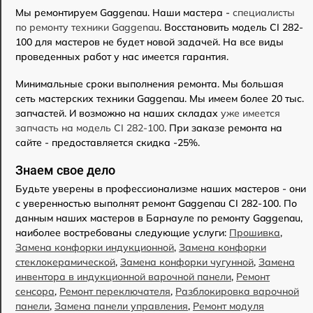
Мы ремонтируем Gaggenau. Наши мастера -
специалисты
по ремонту техники Gaggenau
. Восстановить модель CI 282-
100 для мастеров не будет новой задачей. На все виды
проведенных работ у нас имеется гарантия.
Минимальные сроки выполнения ремонта. Мы большая
сеть мастерских техники Gaggenau. Мы имеем более 20 тыс.
запчастей. И возможно на наших складах
уже имеется
запчасть на модель CI 282-100
. При заказе ремонта на
сайте - предоставляется скидка -25%.
Знаем свое дело
Будьте уверены в профессионализме наших мастеров - они
с уверенностью выполнят ремонт Gaggenau CI 282-100. По
данным наших мастеров в Барнауле по ремонту Gaggenau,
наиболее востребованы следующие услуги:
Прошивка
,
Замена конфорки индукционной
,
Замена конфорки
стеклокерамической
,
Замена конфорки чугунной
,
Замена
инвентора в индукционной варочной панели
,
Ремонт
сенсора
,
Ремонт переключателя
,
Разблокировка варочной
панели
,
Замена панели управления
,
Ремонт модуля