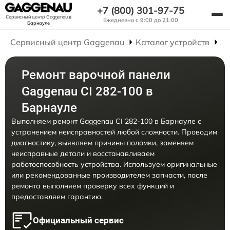
+7 (800) 301-97-75
Сервисный центр Gaggenau
в
Ежедневно с 9:00 до 21:00
Барнауле
Сервисный центр Gaggenau
Каталог устройств
Р
Ремонт варочной панели
Gaggenau CI 282-100 в
Барнауле
Выполняем ремонт Gaggenau CI 282-100 в Барнауле с
устранением неисправностей любой сложности. Проводим
диагностику, выявляем причины поломки, заменяем
неисправные детали и восстанавливаем
работоспособность устройства. Используем оригинальные
или рекомендованные производителем запчасти, после
ремонта выполняем проверку всех функций и
предоставляем гарантию.
Официальный сервис