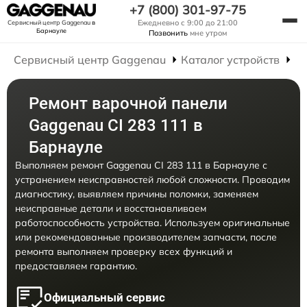
+7 (800) 301-97-75
Ежедневно с 9:00 до 21:00
Сервисный центр Gaggenau
в
Барнауле
Позвонить
мне утром
Сервисный центр Gaggenau
Каталог устройств
Р
Ремонт варочной панели
Gaggenau CI 283 111 в
Барнауле
Выполняем ремонт Gaggenau CI 283 111 в Барнауле с
устранением неисправностей любой сложности. Проводим
диагностику, выявляем причины поломки, заменяем
неисправные детали и восстанавливаем
работоспособность устройства. Используем оригинальные
или рекомендованные производителем запчасти, после
ремонта выполняем проверку всех функций и
предоставляем гарантию.
Официальный сервис