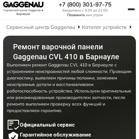
+7 (800) 301-97-75
Ежедневно с 9:00 до 21:00
Сервисный центр Gaggenau
в
Барнауле
Позвонить
мне утром
Сервисный центр Gaggenau
Каталог устройств
Р
Ремонт варочной панели
Gaggenau CVL 410 в Барнауле
Выполняем ремонт Gaggenau CVL 410 в Барнауле с
устранением неисправностей любой сложности. Проводим
диагностику, выявляем причины поломки, заменяем
неисправные детали и восстанавливаем
работоспособность устройства. Используем оригинальные
или рекомендованные производителем запчасти, после
ремонта выполняем проверку всех функций и
предоставляем гарантию.
Официальный сервис
Гарантийное обслуживание