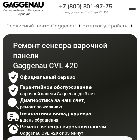
+7 (800) 301-97-75
Сервисный центр Gaggenau
в
Ежедневно с 9:00 до 21:00
Барнауле
Сервисный центр Gaggenau
Каталог устройств
Р
Ремонт сенсора варочной
панели
Gaggenau CVL 420
Официальный сервис
Гарантийное обслуживание
варочной панели Gaggenau до 3 лет
Диагностика за наш счет,
ремонт по желанию
Бесплатный выезд курьера
в день обращения
Ремонт сенсора варочной панели
Gaggenau CVL 420 от 35 минут