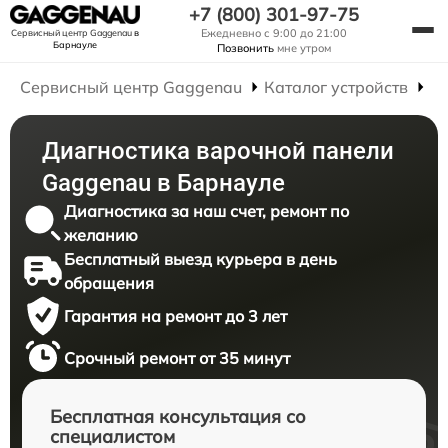
+7 (800) 301-97-75
Ежедневно с 9:00 до 21:00
Сервисный центр Gaggenau
в
Барнауле
Позвонить
мне утром
Сервисный центр Gaggenau
Каталог устройств
Р
Диагностика варочной панели
Gaggenau в Барнауле
Диагностика за наш счет, ремонт по
желанию
Бесплатный выезд курьера в день
обращения
Гарантия на ремонт до 3 лет
Срочный ремонт от 35 минут
Бесплатная консультация со
специалистом