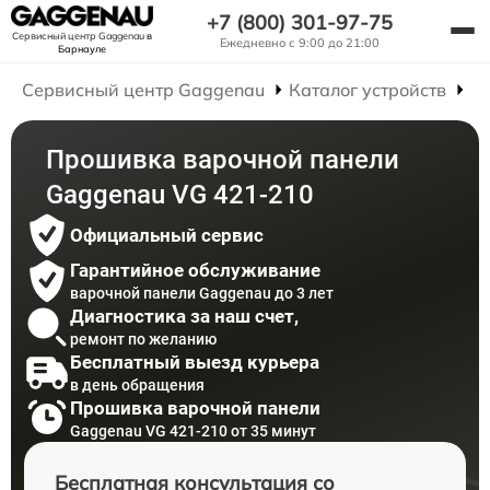
+7 (800) 301-97-75
Сервисный центр Gaggenau
в
Ежедневно с 9:00 до 21:00
Барнауле
Сервисный центр Gaggenau
Каталог устройств
Р
Прошивка варочной панели
Gaggenau VG 421-210
Официальный сервис
Гарантийное обслуживание
варочной панели Gaggenau до 3 лет
Диагностика за наш счет,
ремонт по желанию
Бесплатный выезд курьера
в день обращения
Прошивка варочной панели
Gaggenau VG 421-210 от 35 минут
Бесплатная консультация со