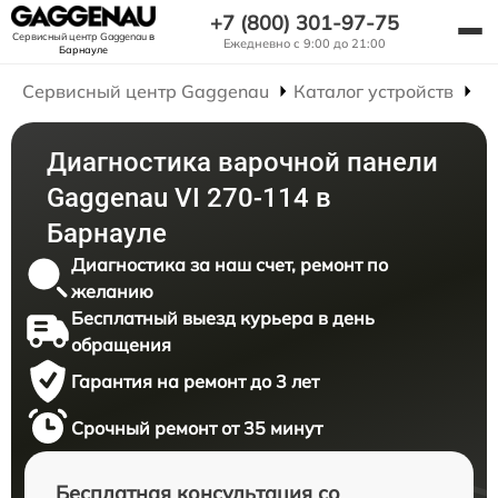
+7 (800) 301-97-75
Сервисный центр Gaggenau
в
Ежедневно с 9:00 до 21:00
Барнауле
Сервисный центр Gaggenau
Каталог устройств
Р
Диагностика варочной панели
Gaggenau VI 270-114 в
Барнауле
Диагностика за наш счет, ремонт по
желанию
Бесплатный выезд курьера в день
обращения
Гарантия на ремонт до 3 лет
Срочный ремонт от 35 минут
Бесплатная консультация со