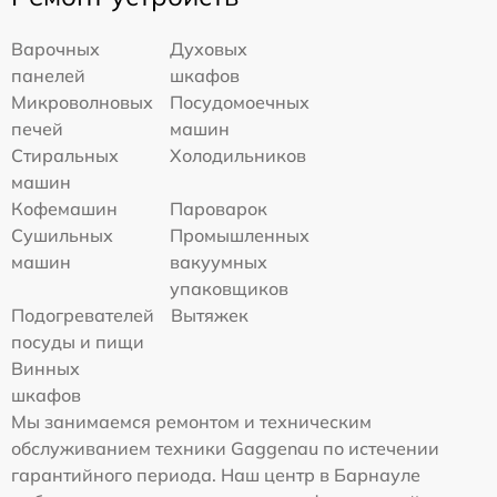
Варочных
Духовых
панелей
шкафов
Микроволновых
Посудомоечных
печей
машин
Стиральных
Холодильников
машин
Кофемашин
Пароварок
Сушильных
Промышленных
машин
вакуумных
упаковщиков
Подогревателей
Вытяжек
посуды и пищи
Винных
шкафов
Мы занимаемся ремонтом и техническим
обслуживанием техники Gaggenau по истечении
гарантийного периода. Наш центр в Барнауле