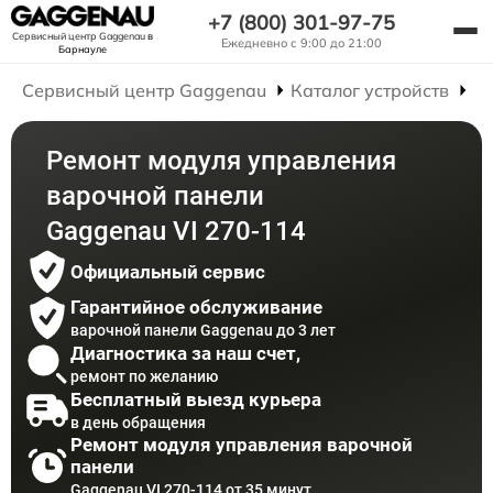
+7 (800) 301-97-75
Сервисный центр Gaggenau
в
Ежедневно с 9:00 до 21:00
Барнауле
Сервисный центр Gaggenau
Каталог устройств
Р
Ремонт модуля управления
варочной панели
Gaggenau VI 270-114
Официальный сервис
Гарантийное обслуживание
варочной панели Gaggenau до 3 лет
Диагностика за наш счет,
ремонт по желанию
Бесплатный выезд курьера
в день обращения
Ремонт модуля управления варочной
панели
Gaggenau VI 270-114 от 35 минут