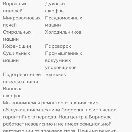
Варочных
Духовых
панелей
шкафов
Микроволновых
Посудомоечных
печей
машин
Стиральных
Холодильников
машин
Кофемашин
Пароварок
Сушильных
Промышленных
машин
вакуумных
упаковщиков
Подогревателей
Вытяжек
посуды и пищи
Винных
шкафов
Мы занимаемся ремонтом и техническим
обслуживанием техники Gaggenau по истечении
гарантийного периода. Наш центр в Барнауле
работает независимо и не имеет официальной
авторизации от производителя. Цены на ремонт,