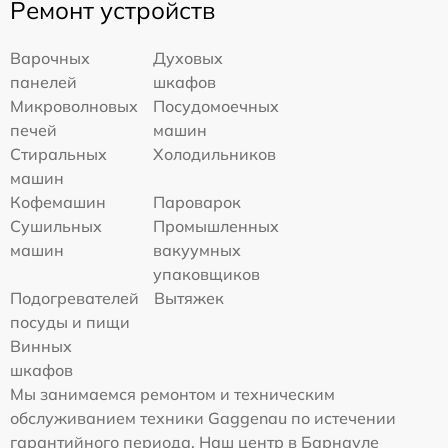
Ремонт устройств
Варочных
Духовых
панелей
шкафов
Микроволновых
Посудомоечных
печей
машин
Стиральных
Холодильников
машин
Кофемашин
Пароварок
Сушильных
Промышленных
машин
вакуумных
упаковщиков
Подогревателей
Вытяжек
посуды и пищи
Винных
шкафов
Мы занимаемся ремонтом и техническим
обслуживанием техники Gaggenau по истечении
гарантийного периода. Наш центр в Барнауле