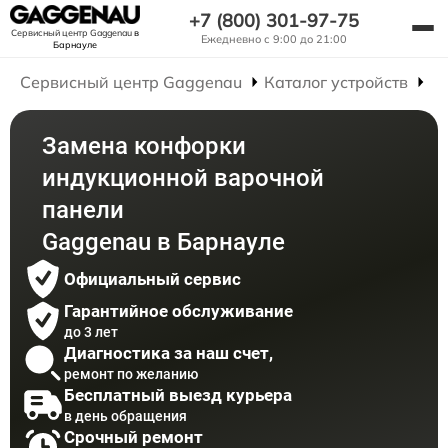
+7 (800) 301-97-75
Сервисный центр Gaggenau
в
Ежедневно с 9:00 до 21:00
Барнауле
Сервисный центр Gaggenau
Каталог устройств
Р
Замена конфорки
индукционной варочной
панели
Gaggenau в Барнауле
Официальный сервис
Гарантийное обслуживание
до 3 лет
Диагностика за наш счет,
ремонт по желанию
Бесплатный выезд курьера
в день обращения
Срочный ремонт