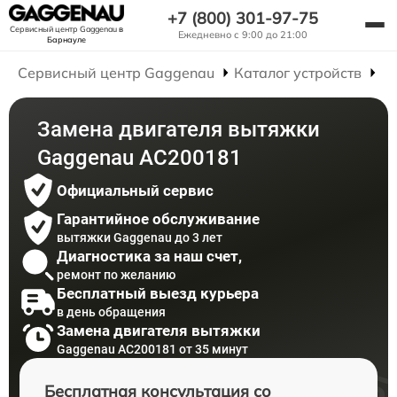
+7 (800) 301-97-75
Сервисный центр Gaggenau
в
Ежедневно с 9:00 до 21:00
Барнауле
Сервисный центр Gaggenau
Каталог устройств
Р
Замена двигателя вытяжки
Gaggenau AC200181
Официальный сервис
Гарантийное обслуживание
вытяжки Gaggenau до 3 лет
Диагностика за наш счет,
ремонт по желанию
Бесплатный выезд курьера
в день обращения
Замена двигателя вытяжки
Gaggenau AC200181 от 35 минут
Бесплатная консультация со