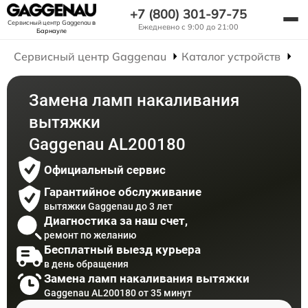
+7 (800) 301-97-75
Сервисный центр Gaggenau
в
Ежедневно с 9:00 до 21:00
Барнауле
Сервисный центр Gaggenau
Каталог устройств
Р
Замена ламп накаливания
вытяжки
Gaggenau AL200180
Официальный сервис
Гарантийное обслуживание
вытяжки Gaggenau до 3 лет
Диагностика за наш счет,
ремонт по желанию
Бесплатный выезд курьера
в день обращения
Замена ламп накаливания вытяжки
Gaggenau AL200180 от 35 минут