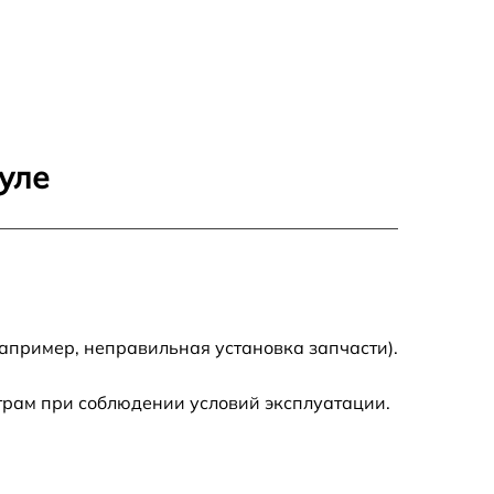
750 р
920 р
1290 р
уле
550 р
1790 р
550 р
апример, неправильная установка запчасти).
1990 р
трам при соблюдении условий эксплуатации.
1990 р