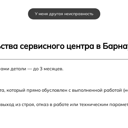
от 60 мин
У меня другая неисправность
от 60 мин
от 60 мин
ства сервисного центра в Барна
от 60 мин
нами детали — до 3 месяцев.
от 60 мин
от 60 мин
та, который прямо обусловлен с выполненной работой (н
от 60 мин
ход из строя, отказ в работе или техническим параме
от 60 мин