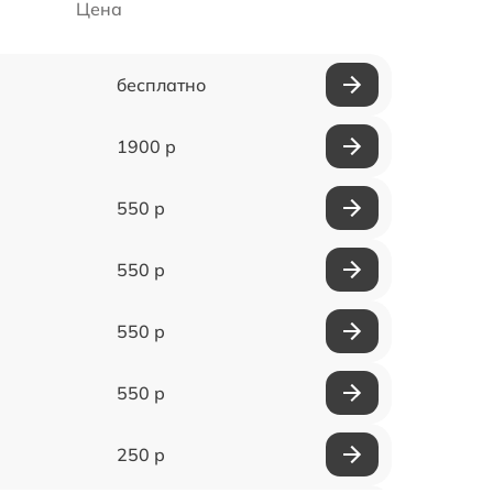
Цена
бесплатно
1900 р
550 р
550 р
550 р
550 р
250 р