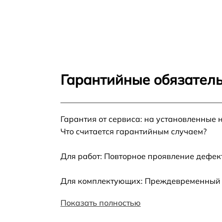
Чистка вытяжки загрязнений Gaggenau
VL200120
Чистка жёсткого воздуховода Gaggenau
VL200120
Замена платы сенсорного управления
Gaggenau VL200120
Гарантийные обязатель
Ремонт электропроводки Gaggenau
VL200120
Гарантия от сервиса: на установленные 
Ремонт двигателя Gaggenau VL200120
Что считается гарантийным случаем?
Корпусный ремонт (замена резинок,
креплений, кнопок) Gaggenau VL200120
Для работ: Повторное проявление дефек
Ремонт платы управления (восстановление)
Для комплектующих: Преждевременный вы
Gaggenau VL200120
Показать полностью
Замена двигателя Gaggenau VL200120