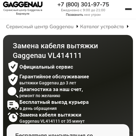
+7 (800) 301-97-75
Ежедневно с 9:00 до 21:00
Сервисный центр Gaggenau
в
Барнауле
Позвонить
мне утром
Сервисный центр Gaggenau
Каталог устройств
Р
Замена кабеля вытяжки
Gaggenau VL414111
Официальный сервис
Гарантийное обслуживание
вытяжки Gaggenau до 3 лет
Диагностика за наш счет,
ремонт по желанию
Бесплатный выезд курьера
в день обращения
Замена кабеля вытяжки
Gaggenau VL414111 от 35 минут
Бесплатная консультация со