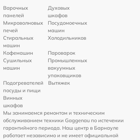
Варочных
Духовых
панелей
шкафов
Микроволновых
Посудомоечных
печей
машин
Стиральных
Холодильников
машин
Кофемашин
Пароварок
Сушильных
Промышленных
машин
вакуумных
упаковщиков
Подогревателей
Вытяжек
посуды и пищи
Винных
шкафов
Мы занимаемся ремонтом и техническим
обслуживанием техники Gaggenau по истечении
гарантийного периода. Наш центр в Барнауле
работает независимо и не имеет официальной